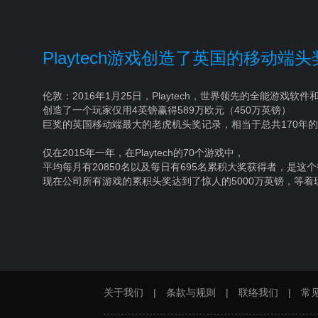
Playtech游戏创造了英国的移动端
伦敦：2016年1月25日，Playtech，世界领先的全能游戏软
创造了一个玩家仅用4英镑赢得589万欧元（450万英镑）
巨奖的英国移动端最大的老虎机头奖记录，相当于总共170年
仅在2015年一年，在Playtech的70个游戏中，
平均每月有20850名以及每日有695名累积大奖获得者，是这
现在公司所有游戏的累积头奖达到了惊人的5000万英镑，等着
关于我们
|
条款与规则
|
联络我们
|
常