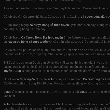
quay - Giống như là bạn đang ngồi tại bàn casino thực vậy.
Truyền hình trực tiếp chất lượng cao đến máy tính của bạn, Casino trực tuyến c
9Club chuyên Cá cược thể thao, Cá cược online, Casino,
cá cược bóng đá trự
9Club Trang mạng
cá cược bóng đá trực tuyến
uy tín nhất hiện nay. Trang cá
cập nhật tỷ lệ bóng đá hôm nay.
9Club Trang
Cá Cược Bóng Đá Trực tuyến
Châu Á được cấp phép hàng đầu ch
vui
cá cược bóng đá trực tuyến
với các trận đấu cá cược thể thao quốc tế tại
Cá độ chịu sự phụ thuộc và quản lí của nhà cái, tất nhiên sẽ có bán kèo, mua 
thể thao và trò chơi trực tuyến tại Châu Á cung cấp tỷ lệ cược trên các sự kiện 
Tại Casino truc tuyen 9club bạn sẽ tìm thấy tất cả mọi hình thức giải trí yêu thíc
casino trực tuyến khác, tất cả mọi trò chơi mà bạn muốn chơi tại một sòng bạc t
Tuyến 9Club
là sòng casino uy tín mà bạn có thể “chọn mặt gửi vàng” để chơi 
Nhà Cái
cá độ bóng đá
Quốc Tế
9club
cung cấp sản phẩm
Cá Độ Bóng Đá
Onli
Cá độ bóng đá chỉ trong 15 - 30 phút. Với các thao tác đăng ký vô cùng đơn giản
9club
là website ca do - ca cuoc truc tuyen thuộc nhà cái
9club
uy tín. Cam kết 
xác nhất.
9club
là website cá cược trực tuyến số 1 tại khu vực Đông Nam Á nói chung và 
cao nhất, dễ sử dụng và quản lý cho người tham gia chơi. Ngoài ra chúng tôi 