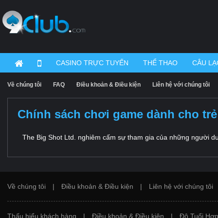
CASINO TRỰC TUYẾN
THỂ THAO
CÂU LẠ
Về chúng tôi
FAQ
Điều khoản & Điều kiện
Liên hệ với chúng tôi
Chính sách chơi game dành cho trẻ 
The Big Shot Ltd. nghiêm cấm sự tham gia của những người dướ
Về chúng tôi
|
Điều khoản & Điều kiện
|
Liên hệ với chúng tôi
Thấu hiểu khách hàng
|
Điều khoản & Điều kiện
|
Độ Tuổi Hợp