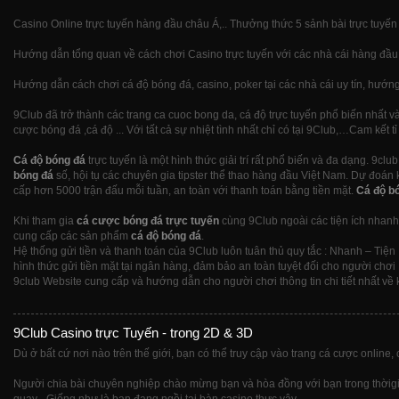
Casino Online trực tuyến hàng đầu châu Á,.. Thưởng thức 5 sảnh bài trực tuyến
Hướng dẫn tổng quan về cách chơi Casino trực tuyến với các nhà cái hàng đầu t
Hướng dẫn cách chơi cá độ bóng đá, casino, poker tại các nhà cái uy tín, hướng d
9Club đã trở thành các trang ca cuoc bong da, cá độ trực tuyến phổ biến nhất 
cược bóng đá ,cá độ ... Với tất cả sự nhiệt tình nhất chỉ có tại 9Club,…Cam kết t
Cá độ bóng đá
trực tuyến là một hình thức giải trí rất phổ biến và đa dạng. 9cl
bóng đá
số, hội tụ các chuyên gia tipster thể thao hàng đầu Việt Nam. Dự đoán 
cấp hơn 5000 trận đấu mỗi tuần, an toàn với thanh toán bằng tiền mặt.
Cá độ b
Khi tham gia
cá cược bóng đá trực tuyến
cùng 9Club ngoài các tiện ích nhanh 
cung cấp các sản phẩm
cá độ bóng đá
.
Hệ thống gửi tiền và thanh toán của 9Club luôn tuân thủ quy tắc : Nhanh – Tiện 
hình thức gửi tiền mặt tại ngân hàng, đảm bảo an toàn tuyệt đối cho người chơi
9club Website cung cấp và hướng dẫn cho người chơi thông tin chi tiết nhất về k
9Club Casino trực Tuyến - trong 2D & 3D
Dù ở bất cứ nơi nào trên thế giới, bạn có thể truy cập vào trang cá cược online, 
Người chia bài chuyên nghiệp chào mừng bạn và hòa đồng với bạn trong thờigian